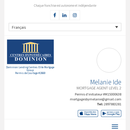
Chaque franchise est autonome et indépendante
Français
Dominion Lending Centres Elite Mortgage
Group
Permis de Courtage #13669
Melanie Ide
MORTGAGE AGENT LEVEL 2
Permis d’initiateur #M15000638
mortgagesbymelanie@gmail.com
Tel:
2897883281