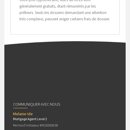
généralement gratuits, étant rémunérés par les
prêteurs. Seuls les dossiers demandant une attention
très complexe, peuvent exiger certains frais de dossier.
COMMUNIQUER AVEC NOUS
Melanie Ide
Mortgage Agent Level 2
Permis d’initiateur #M15000638